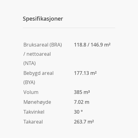
Spesifikasjoner
Bruksareal (BRA)
118.8 / 146.9 m²
/ nettoareal
(NTA)
Bebygd areal
177.13 m²
(BYA)
Volum
385 m³
Mønehøyde
7.02 m
Takvinkel
30 °
Takareal
263.7 m²