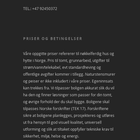
TEL.: +47 92450372
PRISER OG BETINGELSER
Våre oppgitte priser refererer til nøkkelferdig hus og
hytte i Norge. Pris til tomt, grunnarbeid, utgifter til
strøm/vann/telekabel, evt standardheving og
offentlige avgifter kommer i tillegg. Naturstensmurer
og peiser er ikke inkludert i våre priser. Egeninnsats
kan trekkes fra. Vi tilpasser boligen akkurat slik du vil
ha den og finner løsninger som passer for din tomt,
og øvrige forhold der du skal bygge. Boligene skal
tilpasses Norske forskrifter (TEK 17). Forskriftene
sikre at boligene planlegges, prosjekteres og utføres
ut fra hensyn til god visuell kvalitet, universell
utforming og slik at tiltaket oppfyller tekniske krav til
sikkerhet, miljø, helse og energi.