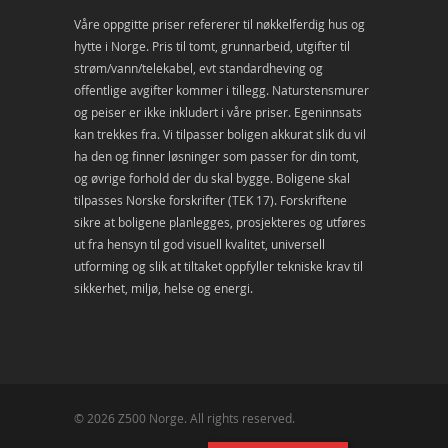
Våre oppgitte priser refererer til nøkkelferdig hus og
hytte i Norge. Pris til tomt, grunnarbeid, utgifter til
strøm/vann/telekabel, evt standardheving og
offentlige avgifter kommer i tillegg. Naturstensmurer
og peiser er ikke inkludert i våre priser. Egeninnsats
kan trekkes fra. Vi tilpasser boligen akkurat slik du vil
ha den og finner løsninger som passer for din tomt,
og øvrige forhold der du skal bygge. Boligene skal
tilpasses Norske forskrifter (TEK 17). Forskriftene
sikre at boligene planlegges, prosjekteres og utføres
ut fra hensyn til god visuell kvalitet, universell
utforming og slik at tiltaket oppfyller tekniske krav til
sikkerhet, miljø, helse og energi.
© 2026 Z500 Norge. All rights reserved.