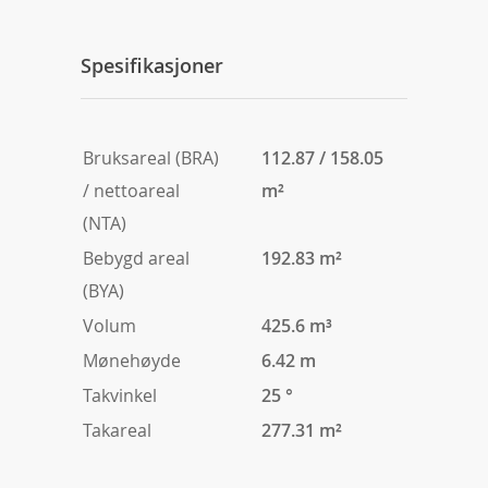
Spesifikasjoner
Bruksareal (BRA)
112.87 / 158.05
/ nettoareal
m²
(NTA)
Bebygd areal
192.83 m²
(BYA)
Volum
425.6 m³
Mønehøyde
6.42 m
Takvinkel
25 °
Takareal
277.31 m²