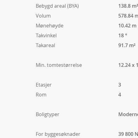
Bebygd areal (BYA)
138.8 m
Volum
578.84 
Mønehøyde
10.42 m
Takvinkel
18 °
Takareal
91.7 m²
Min. tomtestørrelse
12.24 x 
Etasjer
3
Rom
4
Boligtyper
Modern
For byggesøknader
39 800 