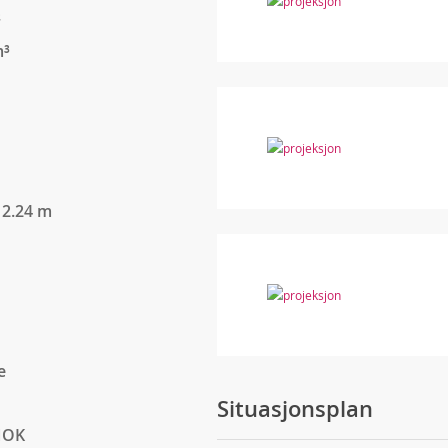
²
m³
12.24 m
e
Situasjonsplan
NOK