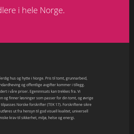
lere i hele Norge.
ferdig hus og hytte i Norge. Pris til tomt, grunnarbeid,
andardheving og offentlige avgifter kommer i tillegg.
ert i våre priser. Egeninnsats kan trekkes fra. Vi
den og finner løsninger som passer for din tomt, og øvrige
tilpasses Norske forskrifter (TEK 17). Forskriftene sikre
tføres ut fra hensyn til god visuell kvalitet, universell
niske krav til sikkerhet, miljø, helse og energi.