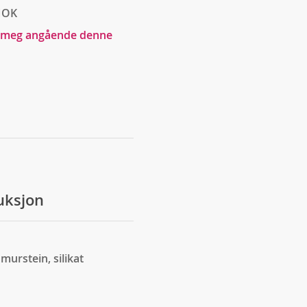
NOK
 meg angående denne
ruksjon
murstein, silikat