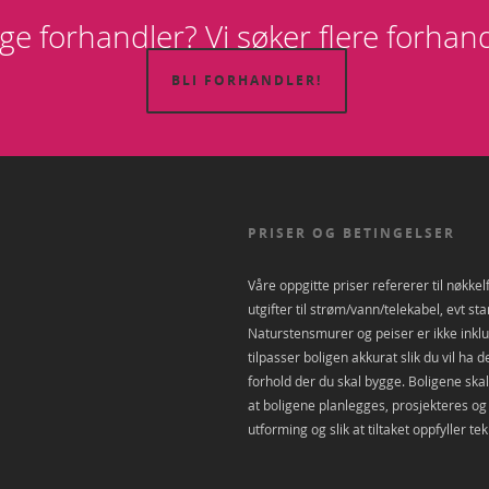
ge forhandler? Vi søker flere forhand
BLI FORHANDLER!
PRISER OG BETINGELSER
Våre oppgitte priser refererer til nøkkel
utgifter til strøm/vann/telekabel, evt st
Naturstensmurer og peiser er ikke inklud
tilpasser boligen akkurat slik du vil ha 
forhold der du skal bygge. Boligene skal 
at boligene planlegges, prosjekteres og u
utforming og slik at tiltaket oppfyller tek