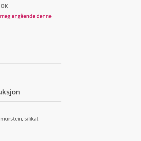
NOK
 meg angående denne
ruksjon
murstein, silikat