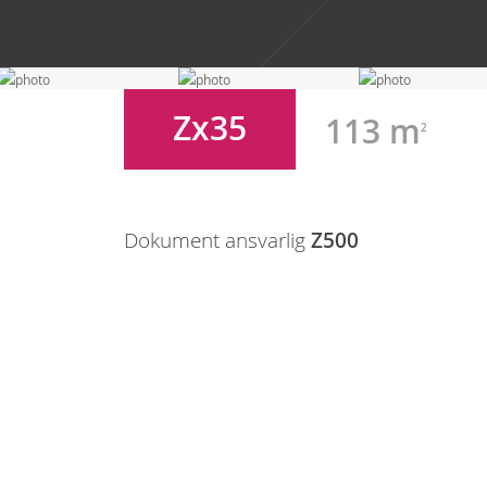
Zx35
113 m
2
Dokument ansvarlig
Z500