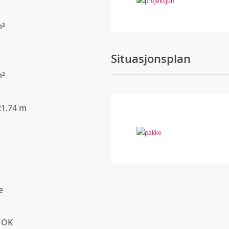
²
m³
Situasjonsplan
m²
21.74 m
e
NOK