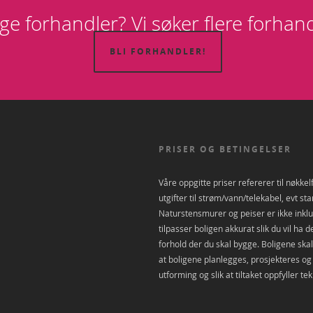
ge forhandler? Vi søker flere forhand
BLI FORHANDLER!
PRISER OG BETINGELSER
Våre oppgitte priser refererer til nøkkel
utgifter til strøm/vann/telekabel, evt st
Naturstensmurer og peiser er ikke inklud
tilpasser boligen akkurat slik du vil ha 
forhold der du skal bygge. Boligene skal 
at boligene planlegges, prosjekteres og u
utforming og slik at tiltaket oppfyller tek