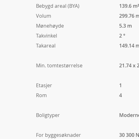
Bebygd areal (BYA)
139.6 m
Volum
299.76 
Mønehøyde
5.3 m
Takvinkel
2 °
Takareal
149.14 
Min. tomtestørrelse
21.74 x 
Etasjer
1
Rom
4
Boligtyper
Modern
For byggesøknader
30 300 