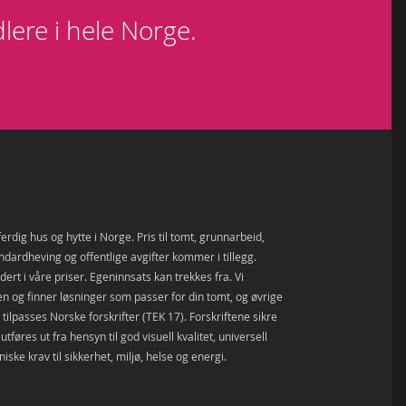
lere i hele Norge.
ferdig hus og hytte i Norge. Pris til tomt, grunnarbeid,
andardheving og offentlige avgifter kommer i tillegg.
ert i våre priser. Egeninnsats kan trekkes fra. Vi
den og finner løsninger som passer for din tomt, og øvrige
tilpasses Norske forskrifter (TEK 17). Forskriftene sikre
tføres ut fra hensyn til god visuell kvalitet, universell
niske krav til sikkerhet, miljø, helse og energi.