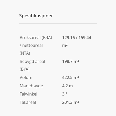
Spesifikasjoner
Bruksareal (BRA)
129.16 / 159.44
/ nettoareal
m²
(NTA)
Bebygd areal
198.7 m²
(BYA)
Volum
422.5 m³
Mønehøyde
4.2 m
Takvinkel
3 °
Takareal
201.3 m²