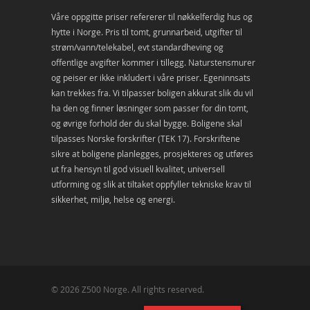
Våre oppgitte priser refererer til nøkkelferdig hus og
hytte i Norge. Pris til tomt, grunnarbeid, utgifter til
strøm/vann/telekabel, evt standardheving og
offentlige avgifter kommer i tillegg. Naturstensmurer
og peiser er ikke inkludert i våre priser. Egeninnsats
kan trekkes fra. Vi tilpasser boligen akkurat slik du vil
ha den og finner løsninger som passer for din tomt,
og øvrige forhold der du skal bygge. Boligene skal
tilpasses Norske forskrifter (TEK 17). Forskriftene
sikre at boligene planlegges, prosjekteres og utføres
ut fra hensyn til god visuell kvalitet, universell
utforming og slik at tiltaket oppfyller tekniske krav til
sikkerhet, miljø, helse og energi.
© 2026 Z500 Norge. All rights reserved.