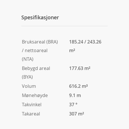
Spesifikasjoner
Bruksareal (BRA)
185.24 / 243.26
/ nettoareal
m²
(NTA)
Bebygd areal
177.63 m²
(BYA)
Volum
616.2 m³
Mønehøyde
9.1 m
Takvinkel
37 °
Takareal
307 m²