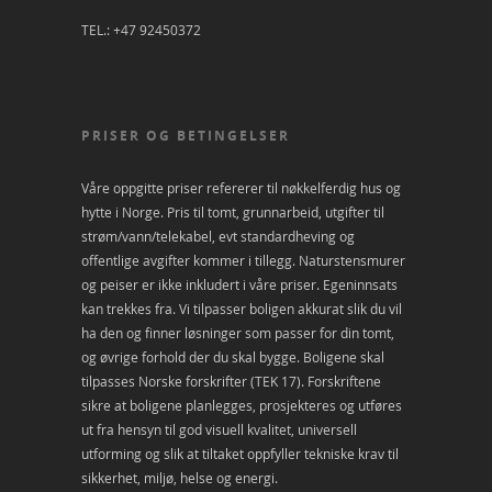
TEL.: +47 92450372
PRISER OG BETINGELSER
Våre oppgitte priser refererer til nøkkelferdig hus og
hytte i Norge. Pris til tomt, grunnarbeid, utgifter til
strøm/vann/telekabel, evt standardheving og
offentlige avgifter kommer i tillegg. Naturstensmurer
og peiser er ikke inkludert i våre priser. Egeninnsats
kan trekkes fra. Vi tilpasser boligen akkurat slik du vil
ha den og finner løsninger som passer for din tomt,
og øvrige forhold der du skal bygge. Boligene skal
tilpasses Norske forskrifter (TEK 17). Forskriftene
sikre at boligene planlegges, prosjekteres og utføres
ut fra hensyn til god visuell kvalitet, universell
utforming og slik at tiltaket oppfyller tekniske krav til
sikkerhet, miljø, helse og energi.