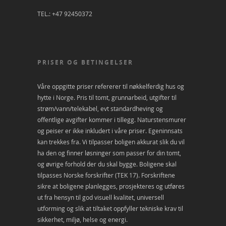
TEL.: +47 92450372
PRISER OG BETINGELSER
Våre oppgitte priser refererer til nøkkelferdig hus og
hytte i Norge. Pris til tomt, grunnarbeid, utgifter til
strøm/vann/telekabel, evt standardheving og
offentlige avgifter kommer i tillegg. Naturstensmurer
og peiser er ikke inkludert i våre priser. Egeninnsats
kan trekkes fra. Vi tilpasser boligen akkurat slik du vil
ha den og finner løsninger som passer for din tomt,
og øvrige forhold der du skal bygge. Boligene skal
tilpasses Norske forskrifter (TEK 17). Forskriftene
sikre at boligene planlegges, prosjekteres og utføres
ut fra hensyn til god visuell kvalitet, universell
utforming og slik at tiltaket oppfyller tekniske krav til
sikkerhet, miljø, helse og energi.