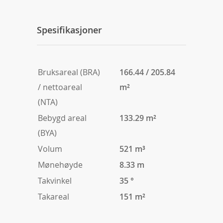
Spesifikasjoner
Bruksareal (BRA)
166.44 / 205.84
/ nettoareal
m²
(NTA)
Bebygd areal
133.29 m²
(BYA)
Volum
521 m³
Mønehøyde
8.33 m
Takvinkel
35 °
Takareal
151 m²