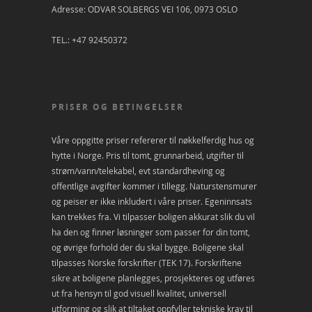
Adresse: ODVAR SOLBERGS VEI 106, 0973 OSLO
TEL.: +47 92450372
PRISER OG BETINGELSER
Våre oppgitte priser refererer til nøkkelferdig hus og
hytte i Norge. Pris til tomt, grunnarbeid, utgifter til
strøm/vann/telekabel, evt standardheving og
offentlige avgifter kommer i tillegg. Naturstensmurer
og peiser er ikke inkludert i våre priser. Egeninnsats
kan trekkes fra. Vi tilpasser boligen akkurat slik du vil
ha den og finner løsninger som passer for din tomt,
og øvrige forhold der du skal bygge. Boligene skal
tilpasses Norske forskrifter (TEK 17). Forskriftene
sikre at boligene planlegges, prosjekteres og utføres
ut fra hensyn til god visuell kvalitet, universell
utforming og slik at tiltaket oppfyller tekniske krav til