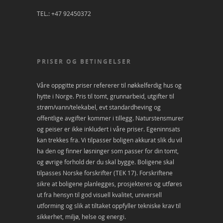
TEL.: +47 92450372
PRISER OG BETINGELSER
Våre oppgitte priser refererer til nøkkelferdig hus og
hytte i Norge. Pris til tomt, grunnarbeid, utgifter til
strøm/vann/telekabel, evt standardheving og
offentlige avgifter kommer i tillegg. Naturstensmurer
og peiser er ikke inkludert i våre priser. Egeninnsats
kan trekkes fra. Vi tilpasser boligen akkurat slik du vil
ha den og finner løsninger som passer for din tomt,
og øvrige forhold der du skal bygge. Boligene skal
tilpasses Norske forskrifter (TEK 17). Forskriftene
sikre at boligene planlegges, prosjekteres og utføres
ut fra hensyn til god visuell kvalitet, universell
utforming og slik at tiltaket oppfyller tekniske krav til
sikkerhet, miljø, helse og energi.