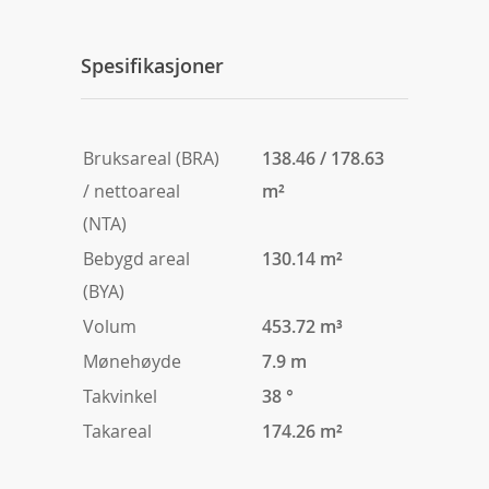
Spesifikasjoner
Bruksareal (BRA)
138.46 / 178.63
/ nettoareal
m²
(NTA)
Bebygd areal
130.14 m²
(BYA)
Volum
453.72 m³
Mønehøyde
7.9 m
Takvinkel
38 °
Takareal
174.26 m²